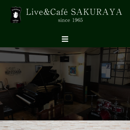
コ
ン
テ
ン
ツ
へ
ス
キ
ッ
プ