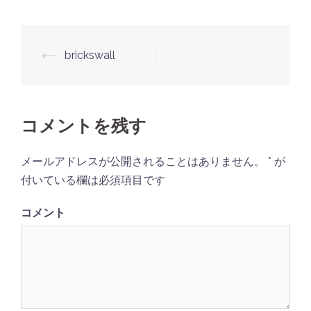
⟵
brickswall
投
稿
ナ
ビ
コメントを残す
ゲ
メールアドレスが公開されることはありません。
*
が
ー
付いている欄は必須項目です
シ
ョ
コメント
ン