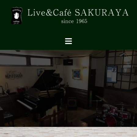
コ
ン
テ
ン
ツ
へ
ス
キ
ッ
プ