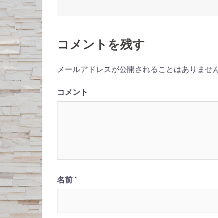
投
稿
コメントを残す
ナ
ビ
メールアドレスが公開されることはありませ
ゲ
コメント
ー
シ
ョ
ン
名前
*