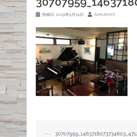
30707959_1463718
投稿日:
2019年9月19日
SAKURAYA
⟵
30707959_1463718073734603_47