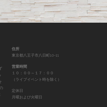
住所
東京都八王子市八日町10-11
。
営業時間
ず
１０：００～１７：００
っ
（ライブイベント時を除く）
を
の
定休日
ま
月曜および火曜日