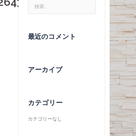
264320_n
検
索:
最近のコメント
アーカイブ
カテゴリー
カテゴリーなし