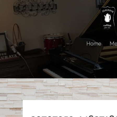
コ
ン
テ
ン
ツ
へ
Home
Me
ス
キ
ッ
プ