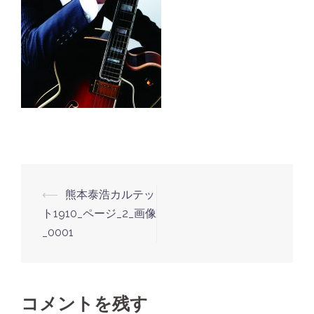
⟵
熊本泰浩カルテッ
投
ト1910_ページ_2_画像
稿
_0001
ナ
ビ
ゲ
コメントを残す
ー