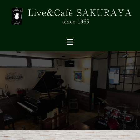
コ
ン
テ
ン
ツ
へ
ス
キ
ッ
プ