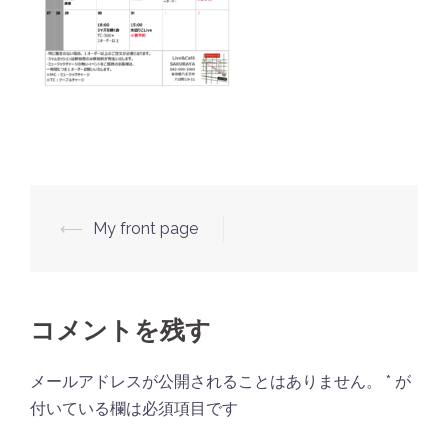
⟵
My front page
投
稿
ナ
ビ
コメントを残す
ゲ
メールアドレスが公開されることはありません。
*
が
ー
付いている欄は必須項目です
シ