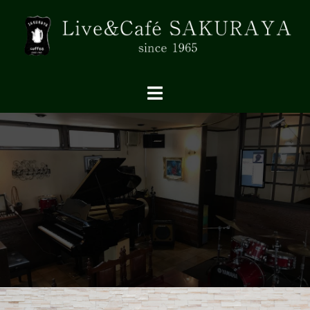
コ
ン
テ
ン
ツ
へ
ス
キ
ッ
プ