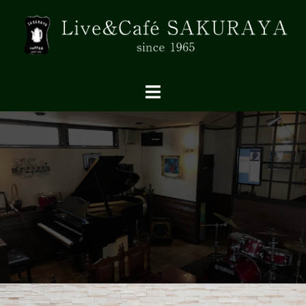
コ
ン
テ
ン
ツ
へ
ス
キ
ッ
プ