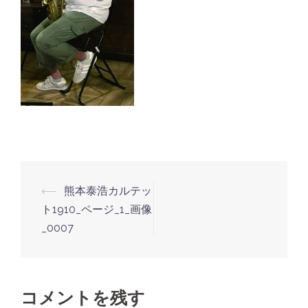
⟵
熊本泰浩カルテッ
投
ト1910_ページ_1_画像
稿
_0007
ナ
ビ
ゲ
コメントを残す
ー